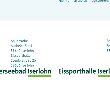
Hier können Sie sich registrieren:
Aquamathe
Se
Aucheler Str. 4
Se
58642 Iserlohn
58
Eissporthalle
Seeuferstraße 25
58636 Iserlohn