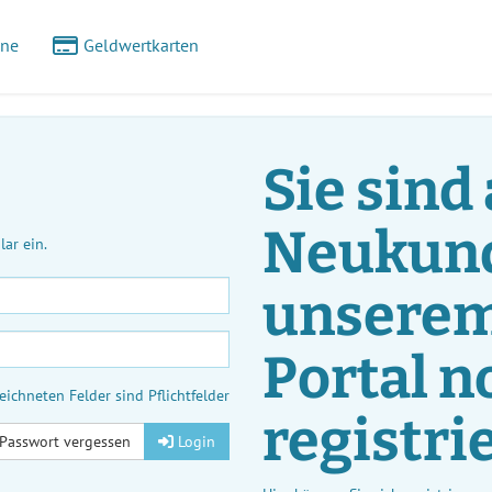
ine
Geldwertkarten
Sie sind 
Neukund
ar ein.
unserem
Portal n
eichneten Felder sind Pflichtfelder
registri
Passwort vergessen
Login