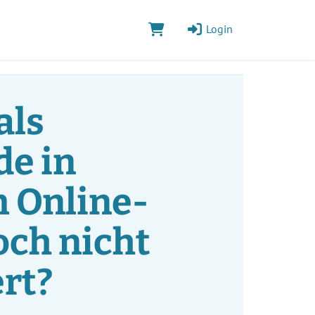
Login
als
e in
 Online-
och nicht
ert?