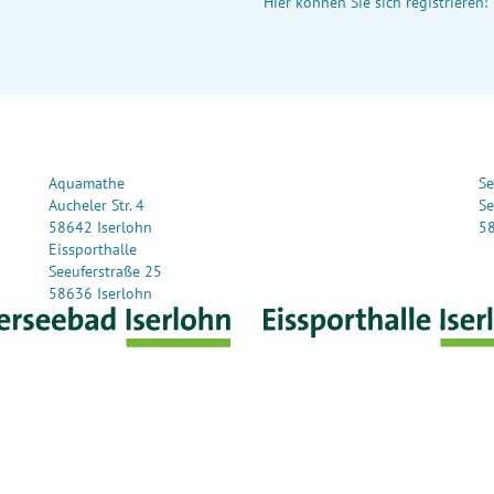
Hier können Sie sich registrieren:
Aquamathe
Se
Aucheler Str. 4
Se
58642 Iserlohn
58
Eissporthalle
Seeuferstraße 25
58636 Iserlohn