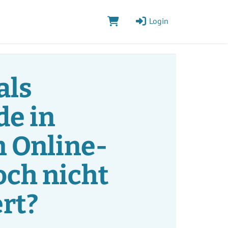
Login
als
e in
 Online-
och nicht
ert?