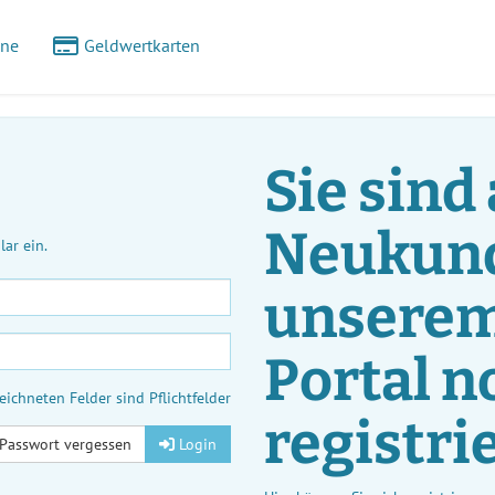
ine
Geldwertkarten
Sie sind 
Neukund
ar ein.
unserem
Portal n
eichneten Felder sind Pflichtfelder
registri
Passwort vergessen
Login