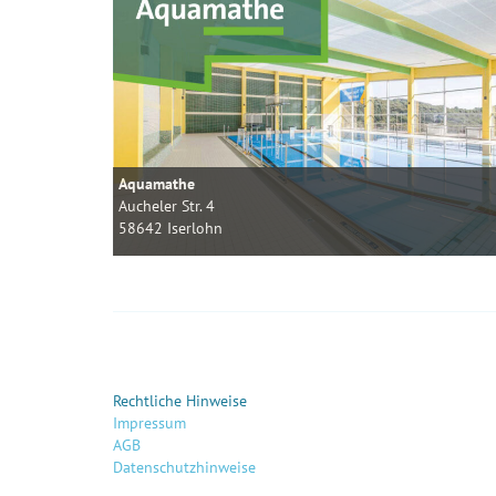
Aquamathe
Aucheler Str. 4
58642 Iserlohn
Rechtliche Hinweise
Impressum
AGB
Datenschutzhinweise