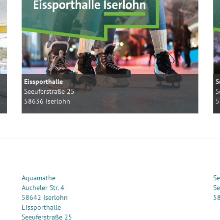
Eissporthalle
S
Seeuferstraße 25
S
58636 Iserlohn
5
Aquamathe
Se
Aucheler Str. 4
Se
58642 Iserlohn
58
Eissporthalle
Seeuferstraße 25